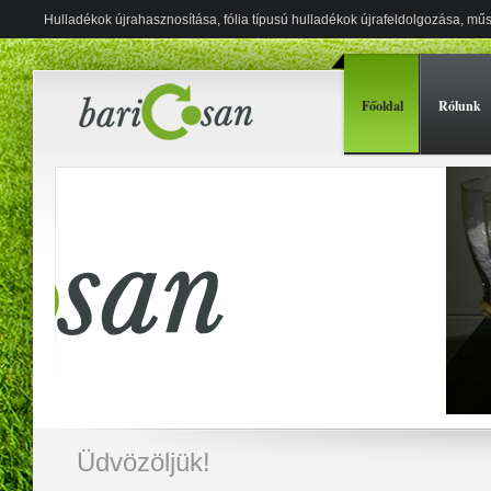
Hulladékok újrahasznosítása, fólia típusú hulladékok újrafeldolgozása, m
Főoldal
Rólunk
Üdvözöljük!