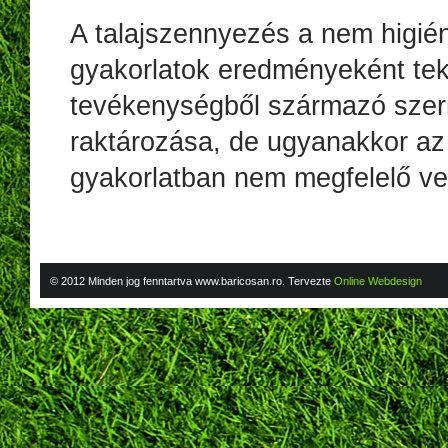
A talajszennyezés a nem higié
gyakorlatok eredményeként tek
tevékenységből származó szerm
raktározása, de ugyanakkor az 
gyakorlatban nem megfelelő ve
Bővebben
© 2012 Minden jog fenntartva www.baricosan.ro. Tervezte
Online Webdesign