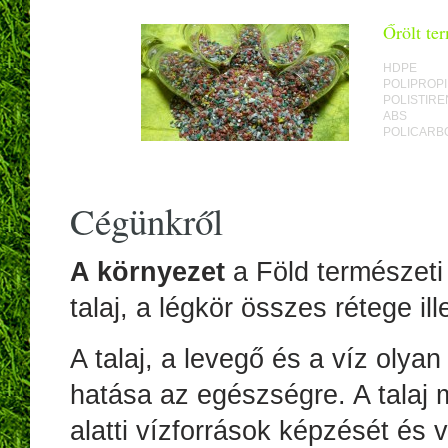
Őrölt te
HDPE
POLIPROP
POLISTIRE
ABS
POLICARB
Cégünkről
A környezet
a Föld természeti
talaj, a légkör összes rétege i
A talaj, a levegő és a víz oly
hatása az egészségre. A talaj m
alatti vízforrások képzését és 