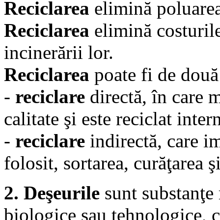
Reciclarea
elimină poluarea
Reciclarea
elimină costuril
incinerării lor.
Reciclarea
poate fi de două 
-
reciclare
directă, în care m
calitate şi este reciclat inte
-
reciclare
indirectă, care i
folosit, sortarea, curăţarea 
2. Deşeurile
sunt substanţe 
biologice sau tehnologice, c