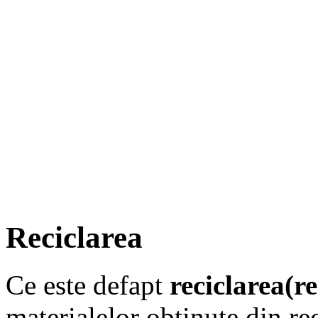
Reciclarea
Ce este defapt
reciclarea(r
materialelor obţinute din re